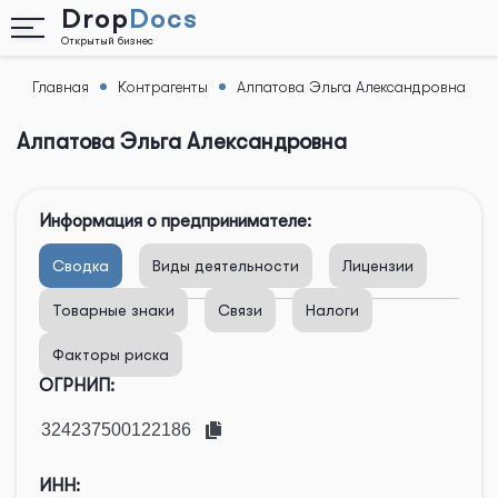
Drop
Docs
Открытый бизнес
Главная
Контрагенты
Алпатова Эльга Александровна
Назад
Алпатова Эльга Александровна
Информация о предпринимателе:
Сводка
Виды деятельности
Лицензии
Товарные знаки
Связи
Налоги
Факторы риска
ОГРНИП:
ИНН: