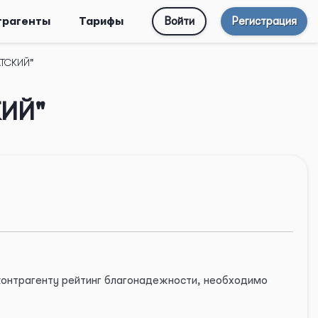
трагенты
Тарифы
Войти
Регистрация
АТСКИЙ"
КИЙ"
 контрагенту рейтинг благонадежности, необходимо