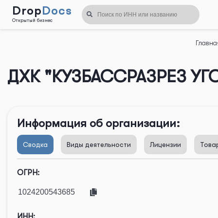
Drop
Docs
Открытый бизнес
Назад
Главна
ДХК "КУЗБАССРАЗРЕЗ УГ
Информация об организации:
Сводка
Виды деятельности
Лицензии
Това
ОГРН:
ИНН: