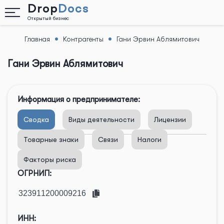
Drop
Docs
Открытый бизнес
Главная
Контрагенты
Гани Эрвин Аблямитович
Назад
Гани Эрвин Аблямитович
Информация о предпринимателе:
Сводка
Виды деятельности
Лицензии
Товарные знаки
Связи
Налоги
Факторы риска
ОГРНИП:
ИНН: